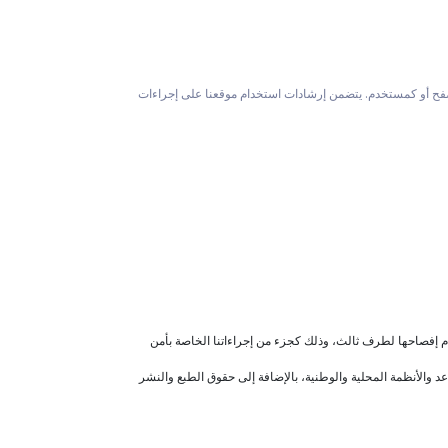
makta" (والذي سيشار إليه فيما بعد بـ”موقعنا”)، سواء كمتصفح أو كمستخدم. يتضمن إرشادات استخدام موقعنا على إجراءات
 إفصاحها لطرف ثالث، وذلك كجزء من إجراءاتنا الخاصة بأمن
 والأنظمة المحلية والوطنية، بالإضافة إلى حقوق الطبع والنشر