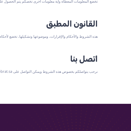
تخضع المعلومات المعطاة وأية معلومات أخرى تخصكم يتم الحصول علي
القانون المطبق
هذه الشروط والأحكام والإقرارات، وموضوعها وتشكيلها، تخضع لأحكام ال
اتصل بنا
نرحب بتواصلكم بخصوص هذه الشروط ويمكن التواصل على info@maktab-khebrat.sa