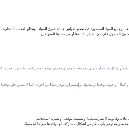
نا، وجميع المواد المنشورة فيه تخضع لقوانين حماية حقوق المؤلف ونظام العلامات التجارية 
ون الحصول على إذن للقيام بذلك منا أو من ممثلينا المفوضين.
هد أو نضمن بشكل صريح أو ضمني دقة وحداثة وكمال محتوى موقعنا ونحن لسنا ملزمين بتحديثه. 
و كمال أو جودة موقعنا أو محتواه أو إستمرارية توفر بعضًا من أجزاءه كما لا نضمن خلو موقعنا
عادلة وقانونية لا تضربسمعتنا أو بسمعة موقعنا أو تُسيء استخدامه .
ة بطريقة توحي بأي شكل من أشكال مشاركتنا أو موافقتنا صراحةً أم ضمنًا.