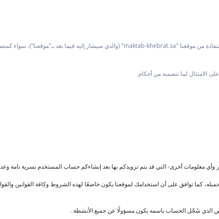
شروط الاستخدام هذه تتضمن الإرشادات اللازمة لكيفية استخدام والاستفادة من موقعنا "b-khebrat.sa
لى الامتثال لما تتضمنه من أحكام.
أي معلومات أخرى- التي قد يتم تزويدكم بها بعد إنشاءكم حساب المستخدم بسرية تامة وعدم
ه، كما توافق على أن استخدامك لموقعنا يكون خاضعًا لهذه الشروط وكافة القوانين والقواعد
لذي سُجّل الحساب باسمه يكون مسؤولًا عن جميع الأنشطة .