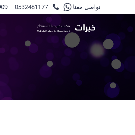
تواصل معنا
0532481177
909